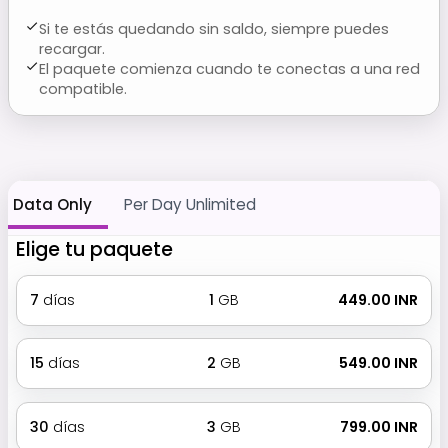
Si te estás quedando sin saldo, siempre puedes
recargar.
El paquete comienza cuando te conectas a una red
compatible.
Data Only
Per Day Unlimited
Elige tu paquete
7
días
1
GB
₹ 449.00 INR
15
días
2
GB
₹ 549.00 INR
30
días
3
GB
₹ 799.00 INR