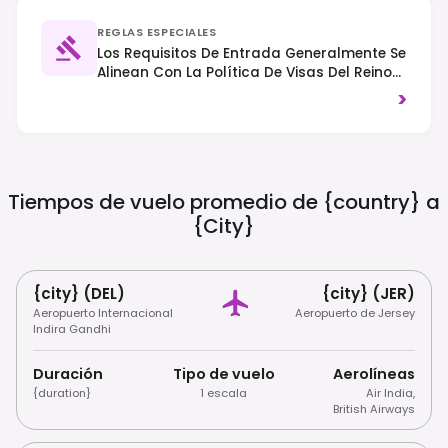
REGLAS ESPECIALES
Los Requisitos De Entrada Generalmente Se
Alinean Con La Política De Visas Del Reino
Unido; Los Ciudadanos No
>
Británicos/irlandeses Pueden Requerir Una
Visa, Y El ETA Del Reino Unido Será
Requerido Para Muchas Nacionalidades A
Partir De 2024. No Forma Parte Del Espacio
Schengen. Se Observa El Tráfico Por La
Tiempos de vuelo promedio de {country} a
Izquierda, Y Se Espera Que Los Visitantes
{city}
Respeten El Entorno Natural De La Isla.
{city} (DEL)
{city} (JER)
Aeropuerto Internacional
Aeropuerto de Jersey
Indira Gandhi
Duración
Tipo de vuelo
Aerolíneas
{duration}
1 escala
Air India
,
British Airways