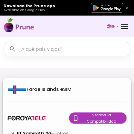
Download the Prune app
Available on Google Play
EN
Faroe Islands
eSIM
Verifica La
Compatibilidad
FT Samskifti 4G
+
1
otros