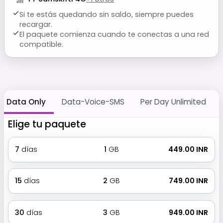
Si te estás quedando sin saldo, siempre puedes
recargar.
El paquete comienza cuando te conectas a una red
compatible.
Data Only
Data-Voice-SMS
Per Day Unlimited
Elige tu paquete
7
días
1
GB
₹ 449.00 INR
15
días
2
GB
₹ 749.00 INR
30
días
3
GB
₹ 949.00 INR