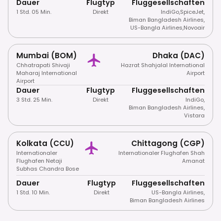
Dauer
Flugtyp
Fluggesellschaften
1 Std. 05 Min.
Direkt
IndiGo
,
SpiceJet
,
Biman Bangladesh Airlines
,
US-Bangla Airlines
,
Novoair
Mumbai (BOM)
Dhaka (DAC)
Chhatrapati Shivaji
Hazrat Shahjalal International
Maharaj International
Airport
Airport
Dauer
Flugtyp
Fluggesellschaften
3 Std. 25 Min.
Direkt
IndiGo
,
Biman Bangladesh Airlines
,
Vistara
Kolkata (CCU)
Chittagong (CGP)
Internationaler
Internationaler Flughafen Shah
Flughafen Netaji
Amanat
Subhas Chandra Bose
Dauer
Flugtyp
Fluggesellschaften
1 Std. 10 Min.
Direkt
US-Bangla Airlines
,
Biman Bangladesh Airlines