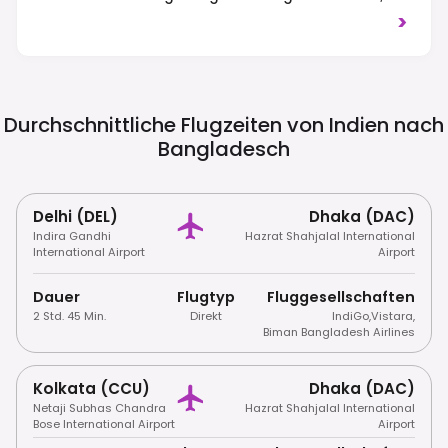
Einige Können Für Ein Visum Bei Ankunft In
>
Frage Kommen, Aber Es Ist Entscheidend,
Die Anforderungen Vor Der Reise Bei Einer
Bangladeschischen Botschaft/einem
Konsulat Zu Prüfen. Es Herrscht
Rechtsverkehr, Und Bescheidene Kleidung
Durchschnittliche Flugzeiten von Indien nach
Wird Empfohlen, Insbesondere Beim Besuch
Bangladesch
Religiöser Stätten, Um Die Lokalen Bräuche
Zu Respektieren.
Delhi (DEL)
Dhaka (DAC)
Indira Gandhi
Hazrat Shahjalal International
International Airport
Airport
Dauer
Flugtyp
Fluggesellschaften
2 Std. 45 Min.
Direkt
IndiGo
,
Vistara
,
Biman Bangladesh Airlines
Kolkata (CCU)
Dhaka (DAC)
Netaji Subhas Chandra
Hazrat Shahjalal International
Bose International Airport
Airport