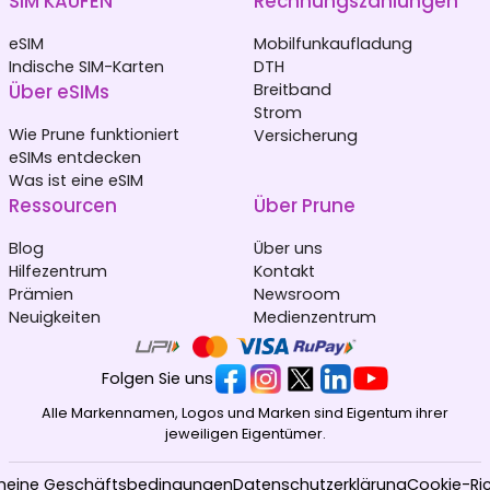
SIM KAUFEN
Rechnungszahlungen
eSIM
Mobilfunkaufladung
Indische SIM-Karten
DTH
Über eSIMs
Breitband
Strom
Wie Prune funktioniert
Versicherung
eSIMs entdecken
Was ist eine eSIM
Ressourcen
Über Prune
Blog
Über uns
Hilfezentrum
Kontakt
Prämien
Newsroom
Neuigkeiten
Medienzentrum
Folgen Sie uns
Alle Markennamen, Logos und Marken sind Eigentum ihrer
jeweiligen Eigentümer.
meine Geschäftsbedingungen
Datenschutzerklärung
Cookie-Ric