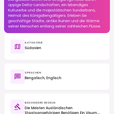
üppige Delta-Landschaften, ein lebendiges
Kulturerbe und die majestätischen Sundarbans,
Heimat des KönigsBengaltigers. Erleben Sie
geschäftige Städte, antike Ruinen und die Wärme
seiner Menschen entlang seiner zahlreichen Flüsse.
KATEGORIE
Südasien
SPRACHEN
Bengalisch, Englisch
BESONDERE REGELN
Die Meisten Ausländischen
Staatsangehörigen Benötigen Ein Visum;