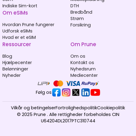
Indiske Sim-kort
DTH
Om eSIMs
Bredbånd
Strøm
Hvordan Prune fungerer
Forsikring
Udforsk eSIMs
Hvad er et eSIM
Ressourcer
Om Prune
Blog
Om os
Hjælpecenter
Kontakt os
Belønninger
Nyhedsrum
Nyheder
Mediecenter
Følg os
Vilkår og betingelser
Fortrolighedspolitik
Cookiepolitik
© 2025 Prune . Alle rettigheder forbeholdes CIN
U64204DL2017PTC310744