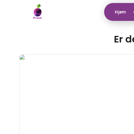
Hjem
Er d