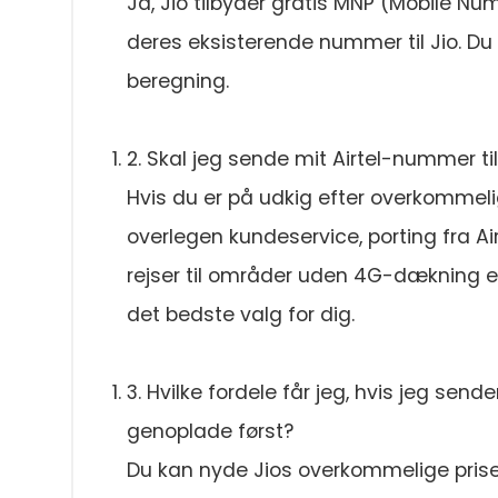
Ja, Jio tilbyder gratis MNP (Mobile Num
deres eksisterende nummer til Jio. D
beregning.
2. Skal jeg sende mit Airtel-nummer til
Hvis du er på udkig efter overkommel
overlegen kundeservice, porting fra Ai
rejser til områder uden 4G-dækning ell
det bedste valg for dig.
3. Hvilke fordele får jeg, hvis jeg sender
genoplade først?
Du kan nyde Jios overkommelige pri