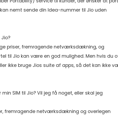
ber Portability) service til kunder, der ønsker at por
u kan nemt sende din Idea-nummer til Jio uden
 Jio?
ige priser, fremragende netværksdækning, og
rtel til Jio kan være en god mulighed. Men hvis du o
er ikke bruge Jios suite af apps, så det kan ikke v
 min SIM til Jio? Vil jeg få noget, eller skal jeg
ser, fremragende netværksdækning og overlegen