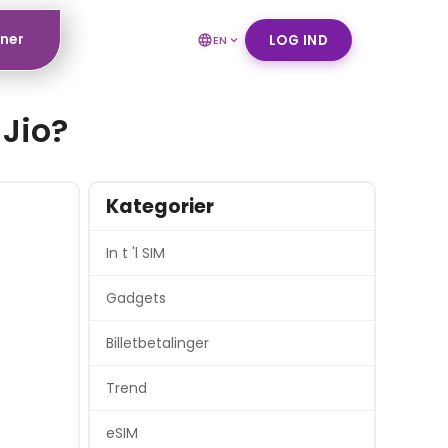
tner
LOG IND
EN
 Jio?
Kategorier
In t 'l SIM
Gadgets
Billetbetalinger
Trend
eSIM