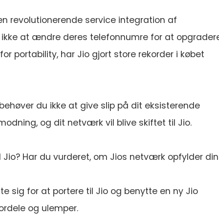
n revolutionerende service integration af
ikke at ændre deres telefonnumre for at opgradere 
r portability, har Jio gjort store rekorder i købet
 behøver du ikke at give slip på dit eksisterende
ing, og dit netværk vil blive skiftet til Jio.
il Jio? Har du vurderet, om Jios netværk opfylder di
e sig for at portere til Jio og benytte en ny Jio
fordele og ulemper.