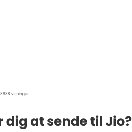
13638
visninger
r dig at sende til Jio?