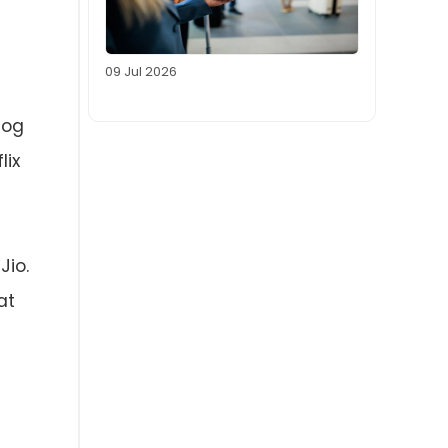
09 Jul 2026
 og
lix
Jio.
at