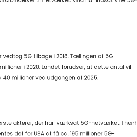
forbindelser til netværket. Kina har indsat sine 5G
r vedtog 5G tilbage i 2018. Tællingen af 5G
lioner i 2020. Landet forudser, at dette antal vil
 på 40 millioner ved udgangen af 2025.
ørste aktører, der har iværksat 5G-netværket. I hen
ventes det for USA at få ca. 195 millioner 5G-