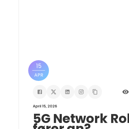
15
APR
April 15, 2026
5G Network Rol
fører an?