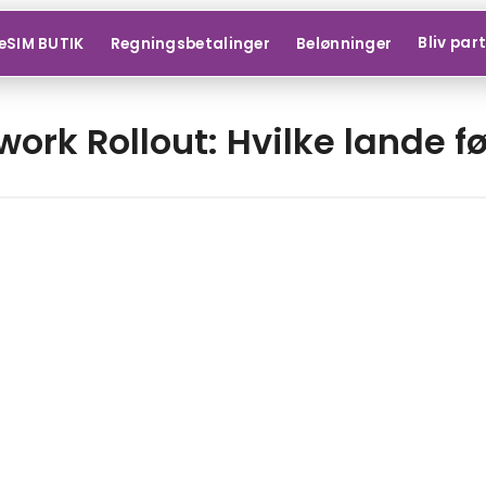
Bliv par
eSIM BUTIK
Regningsbetalinger
Belønninger
ork Rollout: Hvilke lande f