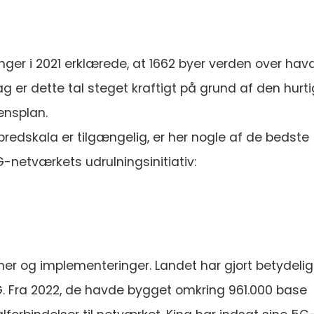
ninger i 2021 erklærede, at 1662 byer verden over hav
dag er dette tal steget kraftigt på grund af den hurt
ensplan.
bredskala er tilgængelig, er her nogle af de bedste
G-netværkets udrulningsinitiativ:
oner og implementeringer. Landet har gjort betydeli
5G. Fra 2022, de havde bygget omkring 961.000 base