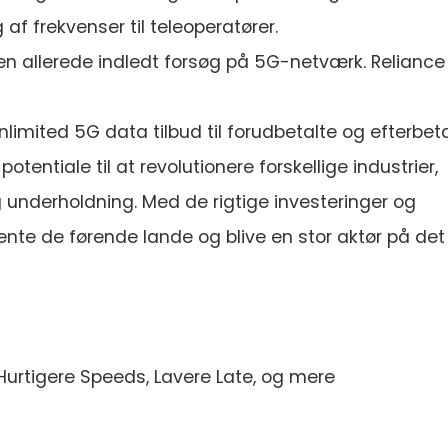
af frekvenser til teleoperatører.
ien allerede indledt forsøg på 5G-netværk. Reliance
Unlimited 5G data tilbud til forudbetalte og efterbet
otentiale til at revolutionere forskellige industrier,
nderholdning. Med de rigtige investeringer og
hente de førende lande og blive en stor aktør på det
urtigere Speeds, Lavere Late, og mere