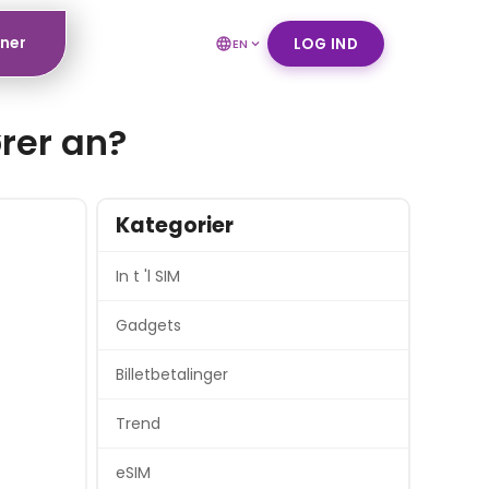
tner
LOG IND
EN
ører an?
Kategorier
In t 'l SIM
Gadgets
Billetbetalinger
Trend
eSIM