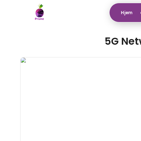
Hjem
5G Netw