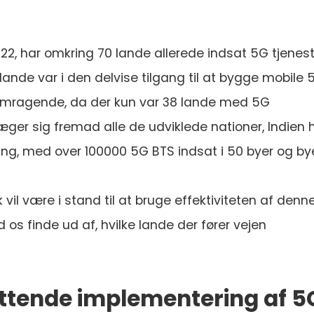
022, har omkring 70 lande allerede indsat 5G tjenes
lande var i den delvise tilgang til at bygge mobile 
remragende, da der kun var 38 lande med 5G
ger sig fremad alle de udviklede nationer, Indien 
ning, med over 100000 5G BTS indsat i 50 byer og by
k vil være i stand til at bruge effektiviteten af denn
d os finde ud af, hvilke lande der fører vejen
ttende implementering af 5