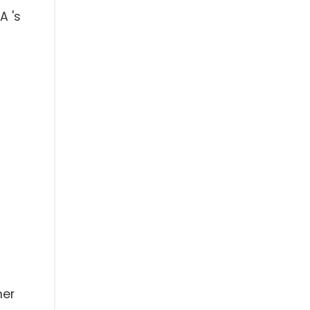
A 's
ner