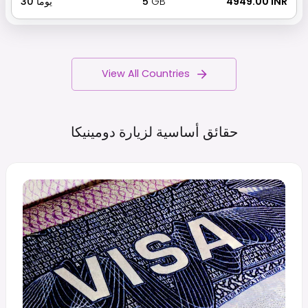
₹ 4949.00 INR
GB
5
يوما
30
View All Countries
حقائق أساسية لزيارة
دومينيكا