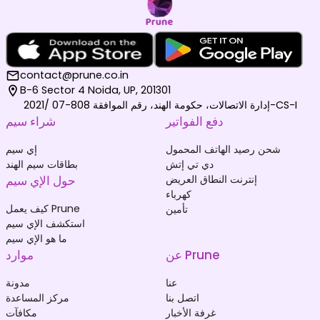
contact@prune.co.in
B-6 Sector 4 Noida, UP, 201301
إدارة الاتصالات، حكومة الهند، رقم الموافقة 808-07 /2021-CS-I
دفع الفواتير
شراء سيم
شحن رصيد الهاتف المحمول
إي سيم
دي تي إتش
بطاقات سيم الهند
إنترنت النطاق العريض
حول الإي سيم
كهرباء
كيف يعمل Prune
تأمين
استكشف الإي سيم
ما هو الإي سيم
عن Prune
موارد
عنا
مدونة
اتصل بنا
مركز المساعدة
غرفة الأخبار
مكافآت