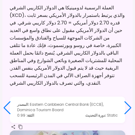
العملة الرسمية لدومينيكا هي الدولار الكاريبي الشرقي
(XCD)، والذي يرتبط باستمرار بالدولار الأمريكي بسعر ثابت
قدره 2.70 دولار أمريكي = 2.70 دولار كاريبي شرقي. في
حين أن الدولار الأمريكي مقبول على نطاق واسع في العديد
من الشركات الموجهة للسياح والفنادق والمؤسسات
الكبيرة، خاصة في روسو وبورتسموث، فإنك عادة ما تتلقى
الباقي بالدولار الكاريبي الشرقي. يُنصح دائمًا بحمل العملة
المحلية للمشتريات الصغيرة وبائعي الشوارع وفي المناطق
الريفية حيث قد لا يتم قبول الدولار الأمريكي بنفس القدر.
تتوفر أجهزة الصراف الآلي في المدن الرئيسية للسحب
النقدي، والتي تصرف بالدولار الكاريبي الشرقي.
Eastern Caribbean Central Bank (ECCB),
:
المصدر
Dominica Tourism Board
Static
:
دورة التحديث
الثقة
:
0.99