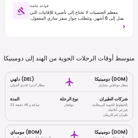
قواعد خاصة
معظم الجنسيات لا تحتاج إلى تأشيرة للإقامات التي
تصل إلى 6 أشهر، وتتطلب جواز سفر ساري المفعول،
وتذكرة عودة، وإثبات الأموال. القيادة تكون على الجانب
>
الأيسر. التعري العام محظور، ويُتوقع احترام الثقافة
المحلية والبيئة.
متوسط ​​أوقات الرحلات الجوية من الهند إلى
دومينيكا
دومينيكا (DOM)
دلهي (DEL)
مطار دوغلاس تشارلز
مطار أنديرا غاندي الدولي
شركات الطيران
نوع الرحلة
المدة
,
الخطوط الجوية البريطانية
توقفان
32 ساعة و 45 دقيقة
,
فيرجن أتلانتيك
طيران إنتركاريبيان
دومينيكا (DOM)
مومباي (BOM)
مطار دوغلاس تشارلز
مطار تشاتراباتي شيفاجي الدولي