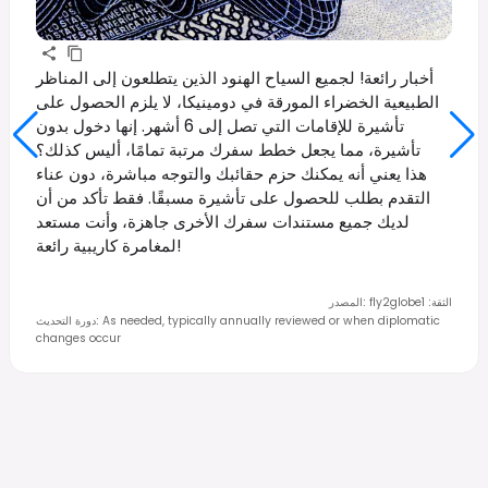
أخبار رائعة! لجميع السياح الهنود الذين يتطلعون إلى المناظر
الطبيعية الخضراء المورقة في دومينيكا، لا يلزم الحصول على
تأشيرة للإقامات التي تصل إلى 6 أشهر. إنها دخول بدون
تأشيرة، مما يجعل خطط سفرك مرتبة تمامًا، أليس كذلك؟
هذا يعني أنه يمكنك حزم حقائبك والتوجه مباشرة، دون عناء
التقدم بطلب للحصول على تأشيرة مسبقًا. فقط تأكد من أن
لديك جميع مستندات سفرك الأخرى جاهزة، وأنت مستعد
لمغامرة كاريبية رائعة!
الثقة
:
1
fly2globe
:
المصدر
As needed, typically annually reviewed or when diplomatic
:
دورة التحديث
changes occur