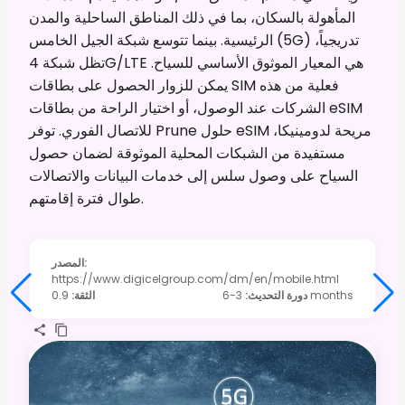
المأهولة بالسكان، بما في ذلك المناطق الساحلية والمدن
الرئيسية. بينما تتوسع شبكة الجيل الخامس (5G) تدريجياً،
تظل شبكة 4G/LTE هي المعيار الموثوق الأساسي للسياح.
يمكن للزوار الحصول على بطاقات SIM فعلية من هذه
الشركات عند الوصول، أو اختيار الراحة من بطاقات eSIM
للاتصال الفوري. توفر Prune حلول eSIM مريحة لدومينيكا،
مستفيدة من الشبكات المحلية الموثوقة لضمان حصول
السياح على وصول سلس إلى خدمات البيانات والاتصالات
طوال فترة إقامتهم.
:
المصدر
https://www.digicelgroup.com/dm/en/mobile.html
3-6 months
دورة التحديث
:
الثقة
:
0.9