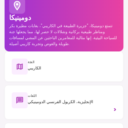
دومينيكا
تتمتع دومينيكا، "جزيرة الطبيعة في الكاريبي"، بغابات مطيرة بكر
ومناظر طبيعية بركانية وشلالات لا حصر لها، مما يجعلها جنة
للسياحة البيئية. إنها مثالية للمغامرين الباحثين عن المشي لمسافات
طويلة والغوص وتجربة كاريبي أصيلة.
الفئة
الكاريبي
اللغات
الإنجليزية، الكريول الفرنسي الدومينيكي
>